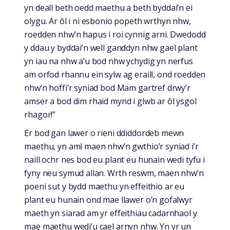
yn deall beth oedd maethu a beth byddai’n ei
olygu. Ar ôl i ni esbonio popeth wrthyn nhw,
roedden nhw’n hapus i roi cynnig arni. Dwedodd
y ddau y byddai’n well ganddyn nhw gael plant
yn iau na nhw a’u bod nhw ychydig yn nerfus
am orfod rhannu ein sylw ag eraill, ond roedden
nhw’n hoffi’r syniad bod Mam gartref drwy’r
amser a bod dim rhaid mynd i glwb ar ôl ysgol
rhagor!”
Er bod gan lawer o rieni ddiddordeb mewn
maethu, yn aml maen nhw’n gwthio’r syniad i’r
naill ochr nes bod eu plant eu hunain wedi tyfu i
fyny neu symud allan. Wrth reswm, maen nhw’n
poeni sut y bydd maethu yn effeithio ar eu
plant eu hunain ond mae llawer o’n gofalwyr
maeth yn siarad am yr effeithiau cadarnhaol y
mae maethu wedi’u cael arnyn nhw. Yn yr un