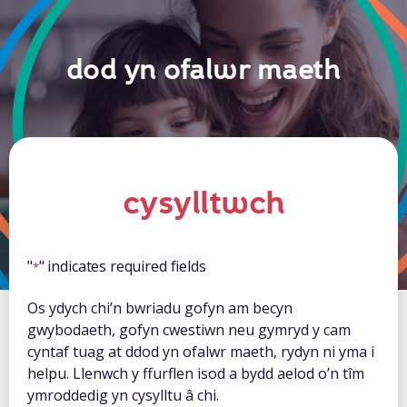
dod yn ofalwr maeth
cysylltwch
"
" indicates required fields
*
Os ydych chi’n bwriadu gofyn am becyn
gwybodaeth, gofyn cwestiwn neu gymryd y cam
cyntaf tuag at ddod yn ofalwr maeth, rydyn ni yma i
helpu. Llenwch y ffurflen isod a bydd aelod o’n tîm
ymroddedig yn cysylltu â chi.