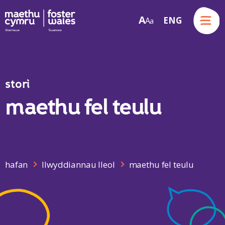
Menu
A
ENG
A
a
Skip to content
stori
maethu fel teulu
hafan
llwyddiannau lleol
maethu fel teulu