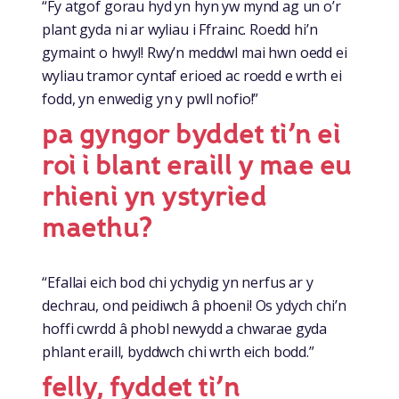
“Fy atgof gorau hyd yn hyn yw mynd ag un o’r
plant gyda ni ar wyliau i Ffrainc. Roedd hi’n
gymaint o hwyl! Rwy’n meddwl mai hwn oedd ei
wyliau tramor cyntaf erioed ac roedd e wrth ei
fodd, yn enwedig yn y pwll nofio!”
pa gyngor byddet ti’n ei
roi i blant eraill y mae eu
rhieni yn ystyried
maethu?
“Efallai eich bod chi ychydig yn nerfus ar y
dechrau, ond peidiwch â phoeni! Os ydych chi’n
hoffi cwrdd â phobl newydd a chwarae gyda
phlant eraill, byddwch chi wrth eich bodd.”
felly, fyddet ti’n