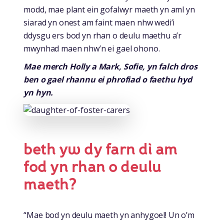
modd, mae plant ein gofalwyr maeth yn aml yn
siarad yn onest am faint maen nhw wedi’i
ddysgu ers bod yn rhan o deulu maethu a’r
mwynhad maen nhw’n ei gael ohono.
Mae merch Holly a Mark, Sofie, yn falch dros
ben o gael rhannu ei phrofiad o faethu hyd
yn hyn.
beth yw dy farn di am
fod yn rhan o deulu
maeth?
“Mae bod yn deulu maeth yn anhygoel! Un o’m