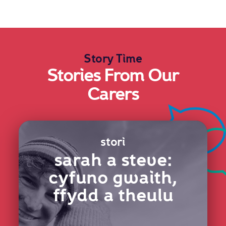
Story Time
Stories From Our
Carers
stori
sarah a steve:
cyfuno gwaith,
ffydd a theulu