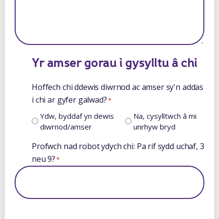
Yr amser gorau i gysylltu â chi
Hoffech chi ddewis diwrnod ac amser sy'n addas
i chi ar gyfer galwad?
*
Ydw, byddaf yn dewis
Na, cysylltwch â mi
diwrnod/amser
unrhyw bryd
Profwch nad robot ydych chi: Pa rif sydd uchaf, 3
neu 9?
*