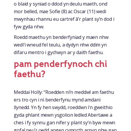
o blaid y syniad o ddod yn deulu maeth, ond
mor belled, mae Sofie (8) ac Oscar (11) wedi
mwynhau rhannu eu cartref â’r plant sy’n dod i
fyw gyda nhw.
Roedd maethu yn benderfyniad y maen nhw
wedi’i wneud fel teulu, a dydyn nhw ddim yn
difaru mentro i gychwyn ar y daith faethu.
p
am penderfynoch chi
faethu?
Meddai Holly: “Roedden ni’n meddwl am faethu
ers tro cyn i ni benderfynu mynd amdani
llynedd. Yn fy hen swydd, roeddwn i’n gweithio
gyda phlant mewn ysgolion ledled Abertawe a
ches i fy synnu gan nifer y plant sy’n byw mewn
gofal neu’r oedd angen cymorth arnyn nhw gan