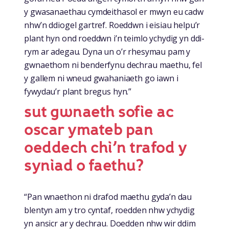
y gwasanaethau cymdeithasol er mwyn eu cadw
nhw’n ddiogel gartref. Roeddwn i eisiau helpu’r
plant hyn ond roeddwn i’n teimlo ychydig yn ddi-
rym ar adegau. Dyna un o’r rhesymau pam y
gwnaethom ni benderfynu dechrau maethu, fel
y gallem ni wneud gwahaniaeth go iawn i
fywydau’r plant bregus hyn.”
sut gwnaeth sofie ac
oscar ymateb pan
oeddech chi’n trafod y
syniad o faethu?
“Pan wnaethon ni drafod maethu gyda’n dau
blentyn am y tro cyntaf, roedden nhw ychydig
yn ansicr ar y dechrau. Doedden nhw wir ddim