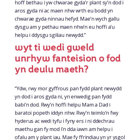
hoff bethau i yw chwarae gyda’r plant sy’n dod i
aros gyda ni ac maen nhw wrth eu bodd yn
chwarae gyda ninnau hefyd. Mae’n wych gallu
dysgu am y pethau maen nhw’n eu hoffi a’u
helpu i ddysgu sgiliau newydd.”
wyt ti wedi gweld
unrhyw fanteision o fod
yn deulu maeth?
“Ydw, rwy mor gyffrous pan fydd plant newydd
yn dod i aros gyda ni, yn enwedig pan fydd
babi’n dod. Rwy’n hoffi helpu Mam a Dad i
baratoi popeth iddyn nhw. Rwy’n teimlo’n fwy
hyderus ac wedi tyfu i fyny ers i ni ddechrau
maethu gan fy mod i’n dda iawn am helpu i
ofalu am y plant iau. Mae fy ffrindiau yn yr ysgol