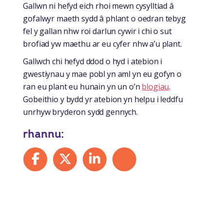
Gallwn ni hefyd eich rhoi mewn cysylltiad â
gofalwyr maeth sydd â phlant o oedran tebyg
fel y gallan nhw roi darlun cywir i chi o sut
brofiad yw maethu ar eu cyfer nhw a’u plant.
Gallwch chi hefyd ddod o hyd i atebion i
gwestiynau y mae pobl yn aml yn eu gofyn o
ran eu plant eu hunain yn un o’n
blogiau
.
Gobeithio y bydd yr atebion yn helpu i leddfu
unrhyw bryderon sydd gennych.
rhannu:
Share on Facebook
Share on X
Share on LinkedIn
Share by mail