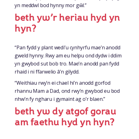
yn meddwl bod hynny mor gŵl.”
beth yw’r heriau hyd yn
hyn?
“Pan fydd y plant wedi’u cynhyrfu mae’n anodd
gweld hynny. Rwy am eu helpu ond dydw i ddim
yn gwybod sut bob tro. Mae’n anodd pan fydd
rhaid i ni ffarwelio â’n gilydd.
“Weithiau rwy’n ei chael hi’n anodd gorfod
rhannu Mam a Dad, ond rwy’n gwybod eu bod
nhw’n fy ngharu i gymaint ag o’r blaen.”
beth yw dy atgof gorau
am faethu hyd yn hyn?