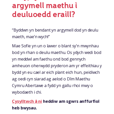
argymell maethu i
deuluoedd eraill?
“Byddwn yn bendant yn argymell dod yn deulu
maeth, mae’n wych!”
Mae Sofie yn un o lawer o blant sy’n mwynhau
bod yn rhan o deulu maethu. Os ydych wedi bod
yn meddwl am faethu ond bod gennych
amheuon oherwydd pryderon am yr effeithiau y
bydd yn eu cael ar eich plant eich hun, peidiwch
ag oedi cyn siarad ag aelod o Dîm Maethu
Cymru Abertawe a fydd yn gallu rhoi mwy o
wybodaeth i chi.
Cysylltwch â ni
heddiw am sgwrs anffurfiol
heb bwysau.