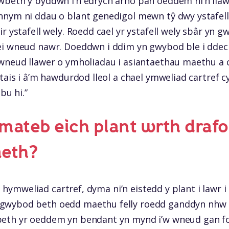
beth y byddwn i’n edrych arno pan oeddem ni’n llawe
nym ni ddau o blant genedigol mewn tŷ dwy ystafell 
r ystafell wely. Roedd cael yr ystafell wely sbâr yn g
i wneud nawr. Doeddwn i ddim yn gwybod ble i ddechr
wneud llawer o ymholiadau i asiantaethau maethu a ch
tais i â’m hawdurdod lleol a chael ymweliad cartref cy
bu hi.”
mateb eich plant wrth drafo
aeth?
ein hymweliad cartref, dyma ni’n eistedd y plant i lawr 
wybod beth oedd maethu felly roedd ganddyn nhw la
eth yr oeddem yn bendant yn mynd i’w wneud gan fo