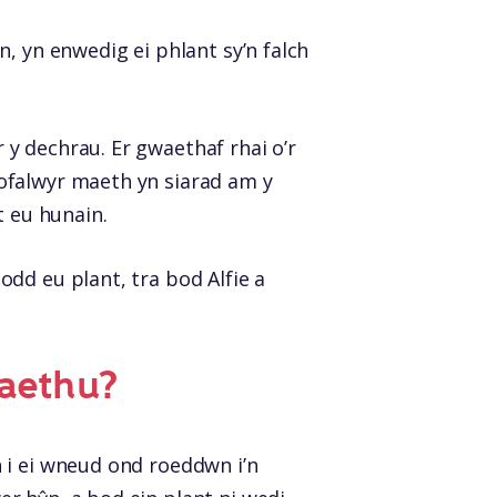
, yn enwedig ei phlant sy’n falch
y dechrau. Er gwaethaf rhai o’r
ofalwyr maeth yn siarad am y
t eu hunain.
dd eu plant, tra bod Alfie a
faethu?
 i ei wneud ond roeddwn i’n