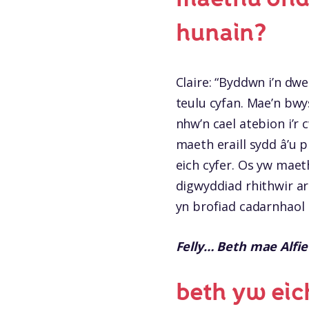
hunain?
Claire: “Byddwn i’n dwe
teulu cyfan. Mae’n bwys
nhw’n cael atebion i’r 
maeth eraill sydd â’u 
eich cyfer. Os yw mae
digwyddiad rhithwir a
yn brofiad cadarnhaol i
Felly… Beth mae Alfie 
beth yw eic