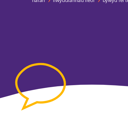
hafan
llwyddiannau lleol
bywyd fel 