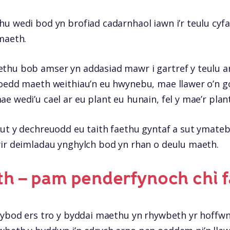
u wedi bod yn brofiad cadarnhaol iawn i’r teulu cyfan
maeth.
hu bob amser yn addasiad mawr i gartref y teulu ar 
uoedd maeth weithiau’n eu hwynebu, mae llawer o’n g
e wedi’u cael ar eu plant eu hunain, fel y mae’r plan
ut y dechreuodd eu taith faethu gyntaf a sut ymatebo
wir deimladau ynghylch bod yn rhan o deulu maeth.
th – pam penderfynoch chi 
wybod ers tro y byddai maethu yn rhywbeth yr hoffwn