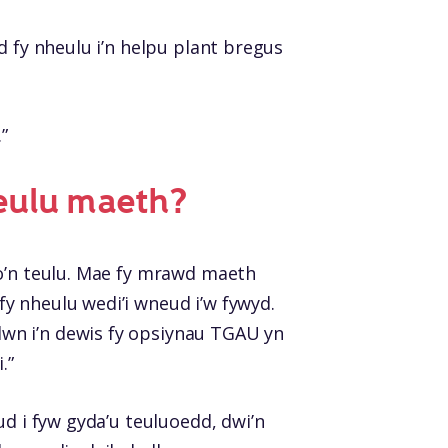
d fy nheulu i’n helpu plant bregus
”
deulu maeth?
 o’n teulu. Mae fy mrawd maeth
y nheulu wedi’i wneud i’w fywyd.
wn i’n dewis fy opsiynau TGAU yn
.”
ud i fyw gyda’u teuluoedd, dwi’n