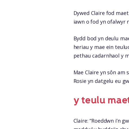
Dywed Claire fod maeth
iawn o fod yn ofalwyr 
Bydd bod yn deulu maet
heriau y mae ein teul
pethau cadarnhaol y ma
Mae Claire yn sôn am s
Rosie yn datgelu eu g
y teulu mae
Claire: “Roeddwn i’n g