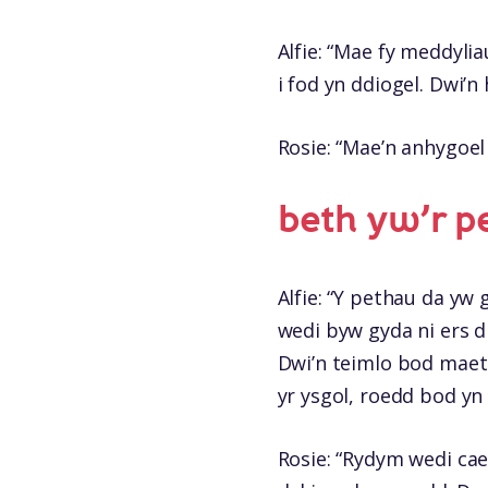
Alfie: “Mae fy meddyli
i fod yn ddiogel. Dwi’n
Rosie: “Mae’n anhygoel
beth yw’r p
Alfie: “Y pethau da yw
wedi byw gyda ni ers d
Dwi’n teimlo bod maet
yr ysgol, roedd bod yn
Rosie: “Rydym wedi cae