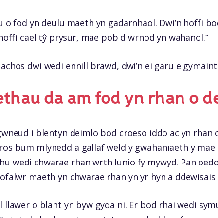
au o fod yn deulu maeth yn gadarnhaol. Dwi’n hoffi bo
 hoffi cael tŷ prysur, mae pob diwrnod yn wahanol.”
 achos dwi wedi ennill brawd, dwi’n ei garu e gymaint.
ethau da am fod yn rhan o 
 gwneud i blentyn deimlo bod croeso iddo ac yn rhan
ros bum mlynedd a gallaf weld y gwahaniaeth y mae f
hu wedi chwarae rhan wrth lunio fy mywyd. Pan oedd
 ofalwr maeth yn chwarae rhan yn yr hyn a ddewisais i
l llawer o blant yn byw gyda ni. Er bod rhai wedi sym