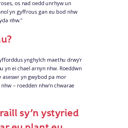
 broses, os nad oedd unrhyw un
nol yn gyffrous gan eu bod nhw
yda nhw.”
hu?
 gyfforddus ynghylch maethu drwy’r
hu yn ei chael arnyn nhw. Roeddwn
 fy aseswr yn gwybod pa mor
da nhw – roedden nhw’n chwarae
raill sy’n ystyried
ar eu plant eu