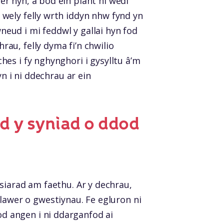
r hŷn, a bod ein plant ni wedi
wely felly wrth iddyn nhw fynd yn
wneud i mi feddwl y gallai hyn fod
au, felly dyma fi’n chwilio
es i fy nghynghori i gysylltu â’m
n i ni ddechrau ar ein
d y syniad o ddod
i siarad am faethu. Ar y dechrau,
wer o gwestiynau. Fe egluron ni
d angen i ni ddarganfod ai