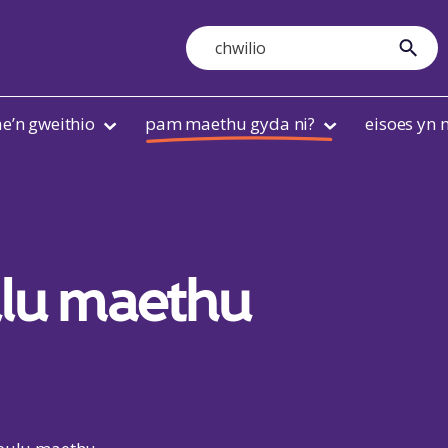
Search
cyfl
e’n gweithio
pam maethu gyda ni?
eisoes yn
ulu maethu