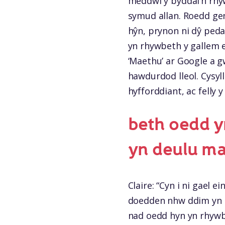
meddwl y byddai’n rhyw
symud allan. Roedd gen
hŷn, prynon ni dŷ pedai
yn rhywbeth y gallem e
‘Maethu’ ar Google a g
hawdurdod lleol. Cysyll
hyfforddiant, ac felly y 
beth oedd y
yn deulu m
Claire: “Cyn i ni gael 
doedden nhw ddim yn g
nad oedd hyn yn rhywb