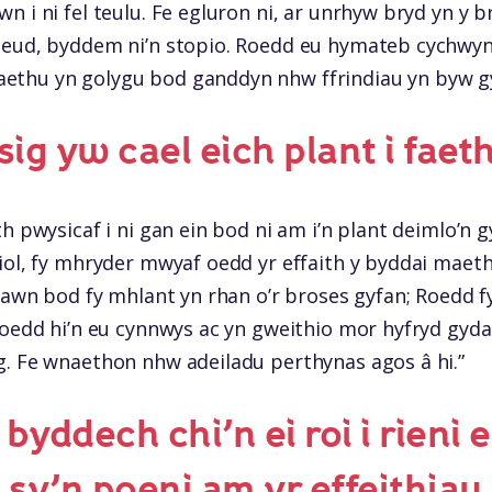
n i ni fel teulu. Fe egluron ni, ar unrhyw bryd yn y
neud, byddem ni’n stopio. Roedd eu hymateb cychwyn
ethu yn golygu bod ganddyn nhw ffrindiau yn byw g
ig yw cael eich plant i faet
th pwysicaf i ni gan ein bod ni am i’n plant deimlo’n
iol, fy mhryder mwyaf oedd yr effaith y byddai maet
 iawn bod fy mhlant yn rhan o’r broses gyfan; Roedd
 Roedd hi’n eu cynnwys ac yn gweithio mor hyfryd gy
g. Fe wnaethon nhw adeiladu perthynas agos â hi.”
byddech chi’n ei roi i rieni e
sy’n poeni am yr effeithiau 