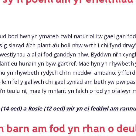
ud bod hwn yn ymateb cwbl naturiol i’w gael gan fod y
ig siarad â’ch plant a’u holi nhw wrth i chi fynd drw
cwestiynau a allai fod ganddyn nhw. Byddwn ni’n cyngh
plant eu hunain yn byw gartref. Mae hyn yn rhywbeth y
thu yn rhywbeth rydych chi’n meddwl amdano, y ffor
r-lein fel y gallwch chi gael syniad am beth yw pwr
’n teulu ni, mae fy mhlant yn falch o fod yn ofalwyr 
(14 oed) a Rosie (12 oed) wir yn ei feddwl am rannu 
h barn am fod yn rhan o de