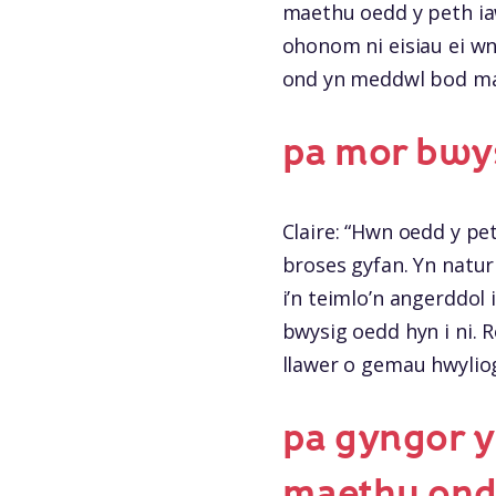
maethu oedd y peth iaw
ohonom ni eisiau ei w
ond yn meddwl bod ma
pa mor bwys
Claire: “Hwn oedd y pe
broses gyfan. Yn natur
i’n teimlo’n angerddol
bwysig oedd hyn i ni.
llawer o gemau hwylio
pa gyngor y 
maethu ond 