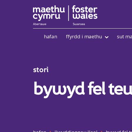
Skip to content
hafan
ffyrdd i maethu
sut ma
stori
bywyd fel te