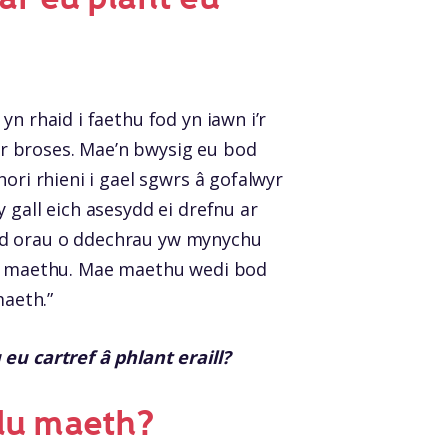
n rhaid i faethu fod yn iawn i’r
y’r broses. Mae’n bwysig eu bod
ori rhieni i gael sgwrs â gofalwyr
 gall eich asesydd ei drefnu ar
dd orau o ddechrau yw mynychu
pas maethu. Mae maethu wedi bod
maeth.”
eu cartref â phlant eraill?
ulu maeth?